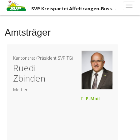
Primary
Skip
SVP
SVP Kreispartei Affeltrangen-Bussnang
to
Menu
Kreisp
content
Affelt
Bussn
Amtsträger
Kantonsrat (Präsident SVP TG)
Ruedi
Zbinden
Mettlen
E-Mail