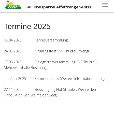
Primary
Skip
SVP
SVP Kreispartei Affeltrangen-Bussnang
to
Menu
Kreisp
content
Affelt
Bussn
Termine 2025
09.04.2025 Jahresversammlung
24.05.2025 Frühlingsfest SVP Thurgau, Wängi
17.06.2025 Delegiertenversammlung SVP Thurgau,
Mehrzweckhalle Bussnang
Juni / Juli 2025 Sommeranlass (Weitere Informationen folgen)
22.11.2025 Besichtigung Hof Strupler, Weinfelden
(Produktion von Weinfelder Beef)